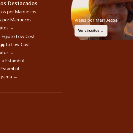
nos Destacados
os por Marruecos
Viajes por Marruecos
cuitos →
Ver circuitos →
Egipto Low Cost
cuitos →
a Estambul
ograma →