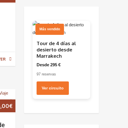
Más vendido
Tour de 4 días al
desierto desde
Marrakech
VER
Desde 295 €
97 reservas
Ver circuito
,00
€
de