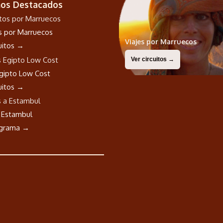
nos Destacados
os por Marruecos
Viajes por Marruecos
cuitos →
Ver circuitos →
Egipto Low Cost
cuitos →
a Estambul
ograma →