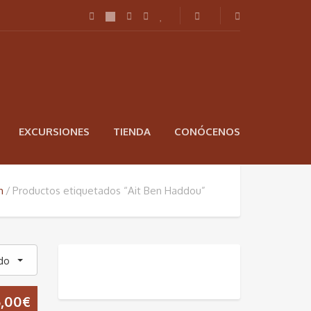
EXCURSIONES
TIENDA
CONÓCENOS
h
Productos etiquetados “Ait Ben Haddou”
do
,00
€