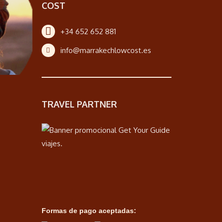
COST
+34 652 652 881
info@marrakechlowcost.es
TRAVEL PARTNER
Formas de pago aceptadas: