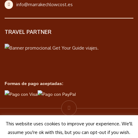
info@marrakechlowcost.es
TRAVEL PARTNER
Formas de pago aceptadas:
© Marrakech Low Cost 2026| Diseño por
Puntoy
This website uses cookies to improve your experience. We'll
assume you're ok with this, but you can opt-out if you wish.
Aviso legal
Polí­tica de cookies