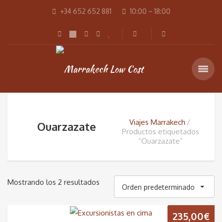
+34 652 652 881
10:00 – 18:00
Viajes Marrakech
Ouarzazate
Productos etiquetados
“Ouarzazate”
Mostrando los 2 resultados
Orden predeterminado
235,00
€