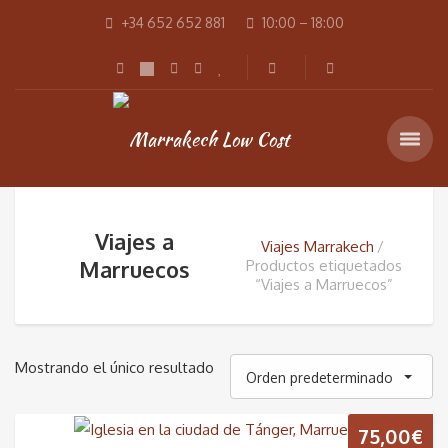
+34 652 652 881
10:00 – 18:00
Viajes a
Viajes Marrakech
Marruecos
Productos etiquetados
“Viajes a Marruecos”
Mostrando el único resultado
Orden predeterminado
75,00
€