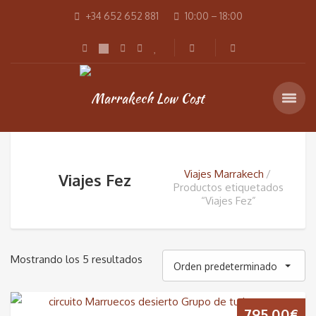
+34 652 652 881
10:00 – 18:00
Viajes Marrakech
Viajes Fez
Productos etiquetados
“Viajes Fez”
Mostrando los 5 resultados
Orden predeterminado
795,00
€