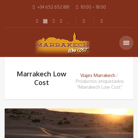
+34 652 652 881
10:00 – 18:00
Marrakech Low
Viajes Marrakech
Cost
Productos etiquetados
“Marrakech Low Cost”