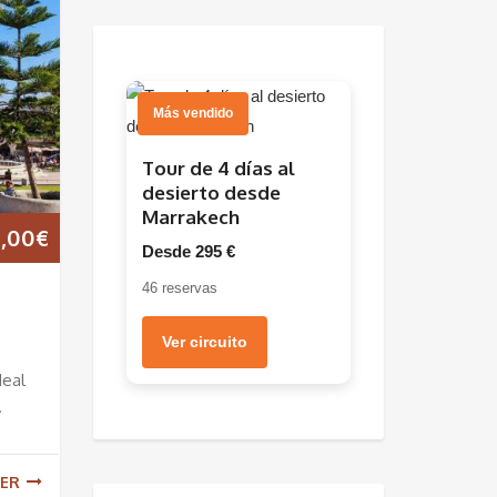
Más vendido
Tour de 4 días al
desierto desde
Marrakech
0,00
€
Desde 295 €
46 reservas
Ver circuito
deal
.
ER