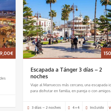
9,00
€
15
Escapada a Tánger 3 días – 2
noches
ades
Viaje al Marruecos más cercano, una escapada i
para disfrutar en familia, en pareja o con amigos
3 días – 2 noches
4×4
Incluido
V