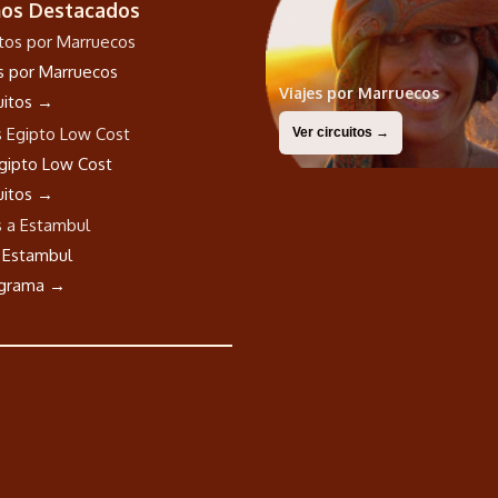
nos Destacados
os por Marruecos
Viajes por Marruecos
cuitos →
Ver circuitos →
Egipto Low Cost
cuitos →
a Estambul
ograma →