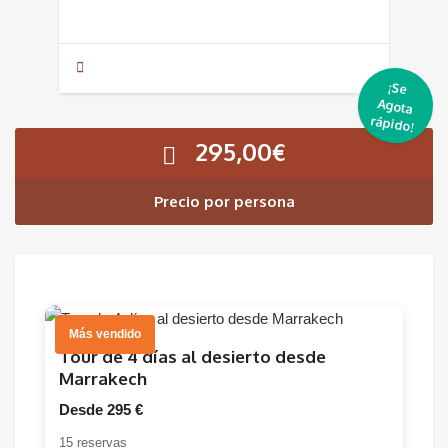
¡Se
Agota
rápido!
295,00
€
Precio por persona
Más vendido
Tour de 4 días al desierto desde
Marrakech
Desde 295 €
15 reservas