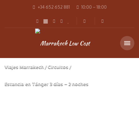
+34 652 652 881
10:00 – 18:00
Viajes Marrakech
Circuitos
Estancia en Tánger 3 días – 2 noches