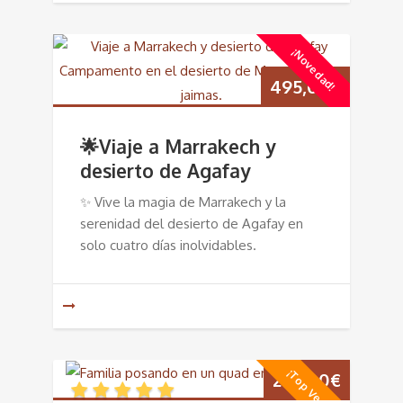
¡Novedad!
495,00
€
🌟Viaje a Marrakech y
desierto de Agafay
✨ Vive la magia de Marrakech y la
serenidad del desierto de Agafay en
solo cuatro días inolvidables.
¡Top Ventas!
295,00
€