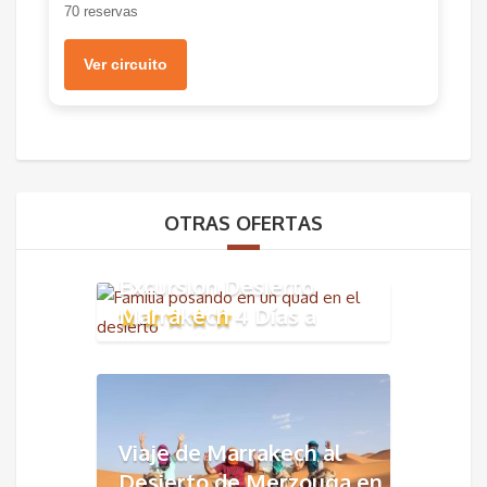
70 reservas
Ver circuito
OTRAS OFERTAS
Excursión Desierto
Marrakech 4 Días a
Merzouga
Viaje de Marrakech al
Desierto de Merzouga en