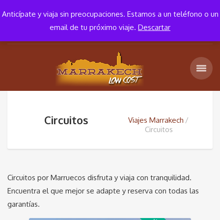
+34 652 652 881
10:00 – 18:00
Anticípate y viaja sin preocupaciones. Estamos a un teléfono o un
email de tu próximo viaje.
Descartar
Circuitos
Viajes Marrakech
Circuitos
Circuitos por Marruecos disfruta y viaja con tranquilidad.
Encuentra el que mejor se adapte y reserva con todas las
garantías.