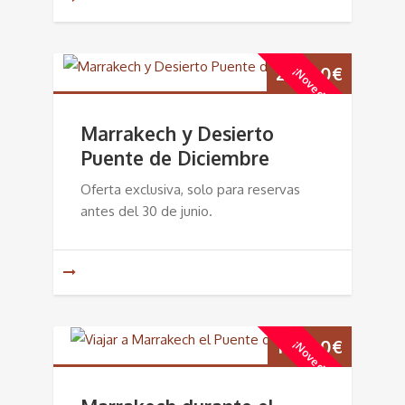
225,00
€
¡Novedad!
Marrakech y Desierto
Puente de Diciembre
Oferta exclusiva, solo para reservas
antes del 30 de junio.
195,00
€
¡Novedad!