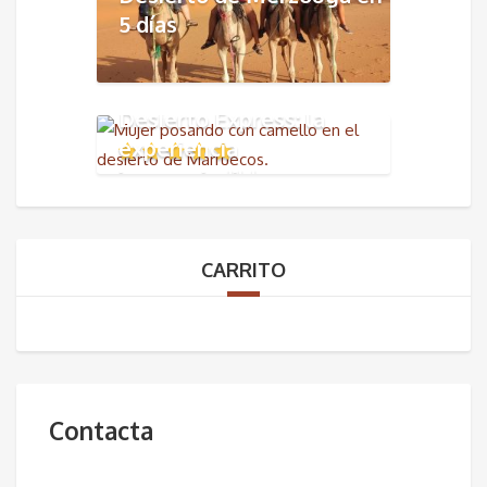
5 días
👉 Viaje Marrakech y
Desierto Express: la
experiencia
imprescindible en
Marruecos
CARRITO
Contacta