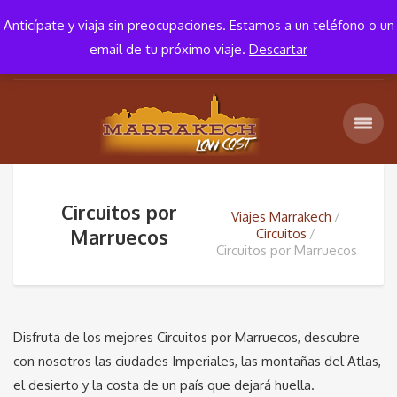
+34 652 652 881
10:00 – 18:00
Anticípate y viaja sin preocupaciones. Estamos a un teléfono o un
email de tu próximo viaje.
Descartar
Circuitos por
Viajes Marrakech
Marruecos
Circuitos
Circuitos por Marruecos
Disfruta de los mejores Circuitos por Marruecos, descubre
con nosotros las ciudades Imperiales, las montañas del Atlas,
el desierto y la costa de un país que dejará huella.