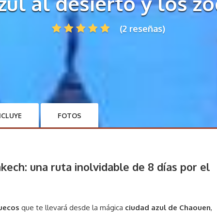
zul al desierto y los z
(2 reseñas)
NCLUYE
FOTOS
ch: una ruta inolvidable de 8 días por el
ruecos
que te llevará desde la mágica
ciudad azul de Chaouen
,