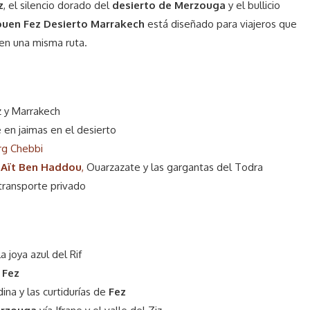
z
, el silencio dorado del
desierto de Merzouga
y el bullicio
ouen Fez Desierto Marrakech
está diseñado para viajeros que
 en una misma ruta.
z y Marrakech
e en jaimas en el desierto
rg Chebbi
o
Aït Ben Haddou
,
Ouarzazate y las gargantas del Todra
transporte privado
 la joya azul del Rif
e
Fez
dina y las curtidurías de
Fez