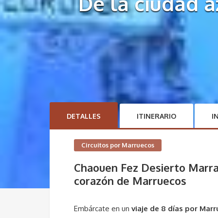
De la ciudad a
DETALLES
ITINERARIO
I
Circuitos por Marruecos
Chaouen Fez Desierto Marrake
corazón de Marruecos
Embárcate en un
viaje de 8 días por Mar