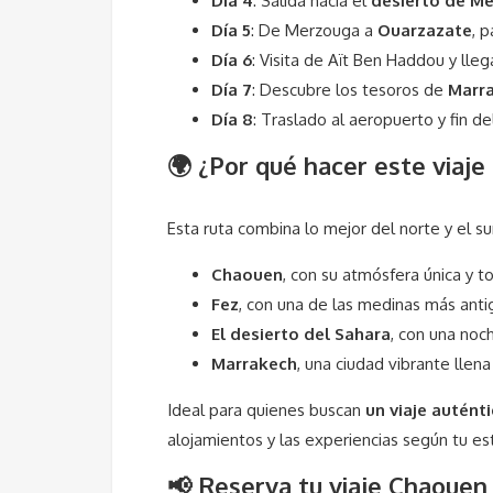
Día 4
: Salida hacia el
desierto de M
Día 5
: De Merzouga a
Ouarzazate
, 
Día 6
: Visita de Aït Ben Haddou y lle
Día 7
: Descubre los tesoros de
Marr
Día 8
: Traslado al aeropuerto y fin del
🌍 ¿Por qué hacer este viaj
Esta ruta combina lo mejor del norte y el s
Chaouen
, con su atmósfera única y t
Fez
, con una de las medinas más ant
El desierto del Sahara
, con una noc
Marrakech
, una ciudad vibrante llena
Ideal para quienes buscan
un viaje autén
alojamientos y las experiencias según tu est
📢 Reserva tu viaje Chaouen