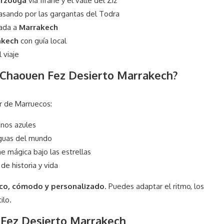
erzouga
vía Ifrane y el valle del Ziz
pasando por las gargantas del Todra
gada a
Marrakech
akech
con guía local
 viaje
e Chaouen Fez Desierto Marrakech?
ur de Marruecos:
onos azules
iguas del mundo
he mágica bajo las estrellas
 de historia y vida
tico, cómodo y personalizado
. Puedes adaptar el ritmo, los
ilo.
 Fez Desierto Marrakech