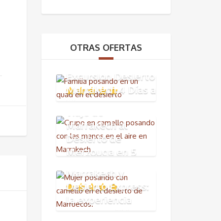
OTRAS OFERTAS
Excursión Desierto
Marrakech 4 Días a
Merzouga
Viaje de
Marrakech al
Desierto de
Merzouga en 5
👉 Viaje
días
Marrakech y
Desierto Express:
la experiencia
imprescindible en