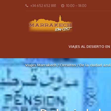
+34 652 652 881
10:00 – 18:00
VIAJES AL DESIERTO E
Viajes Marrakech
Circuitos
De la ciudad azul