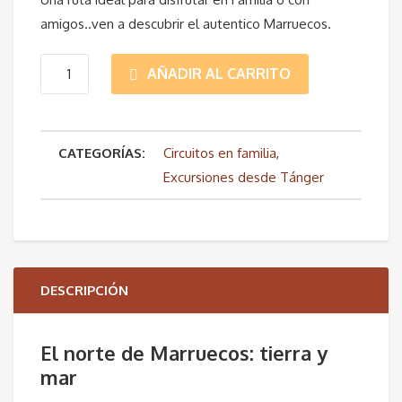
amigos..ven a descubrir el autentico Marruecos.
Norte
AÑADIR AL CARRITO
de
CATEGORÍAS:
Circuitos en familia
,
Marruecos
Excursiones desde Tánger
en
Familia
cantidad
DESCRIPCIÓN
El norte de Marruecos: tierra y
mar