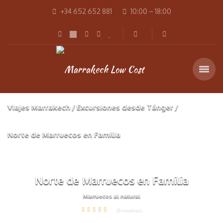
+34 652 652 881
10:00 – 18:00
Viajes Marrakech
Excursiones desde Tánger
Norte de Marruecos en Familia
Norte de Marruecos en Familia
Marruecos al natural
(5 reseñas)