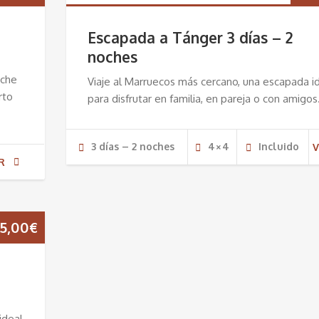
Escapada a Tánger 3 días – 2
noches
oche
Viaje al Marruecos más cercano, una escapada i
rto
para disfrutar en familia, en pareja o con amigos
3 días – 2 noches
4×4
Incluido
V
R
5,00
€
ideal