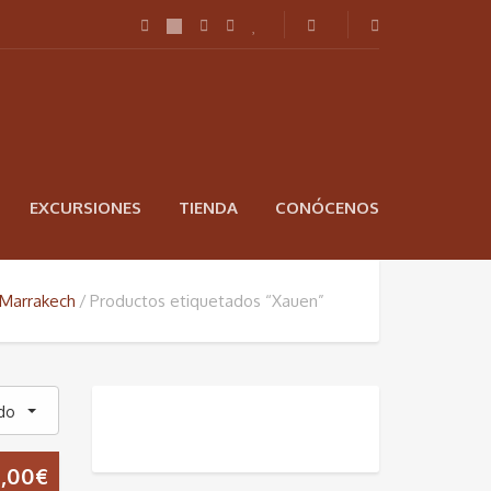
EXCURSIONES
TIENDA
CONÓCENOS
 Marrakech
Productos etiquetados “Xauen”
do
0,00
€