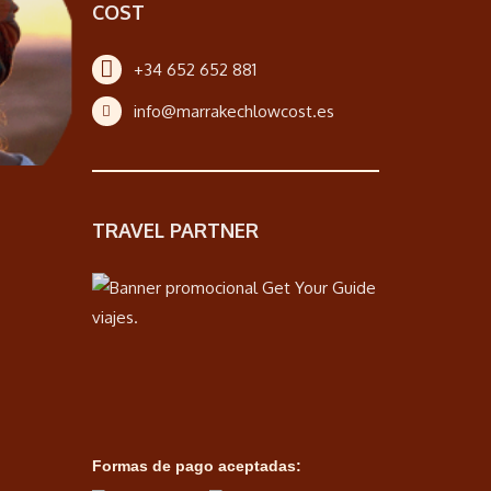
COST
+34 652 652 881
info@marrakechlowcost.es
TRAVEL PARTNER
Formas de pago aceptadas: