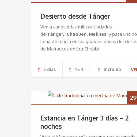
Desierto desde Tánger
Ven a conocer las míticas ciudades
de
Tánger,
Chaouen,
Meknes
y pasa una n
llena de magia en las grandes dunas del desie
de Marruecos en Erg Chebbi
5 dí­as
4×4
Incluido
VE
29
Estancia en Tánger 3 días – 2
noches
Viaje al Marruecos más cercano, una escapada 