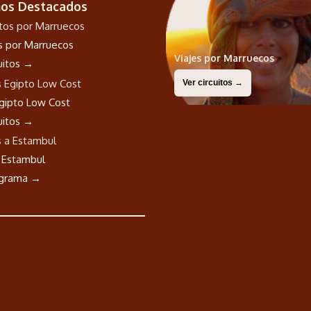
nos Destacados
os por Marruecos
Viajes por Marruecos
cuitos →
Ver circuitos →
Egipto Low Cost
cuitos →
a Estambul
ograma →