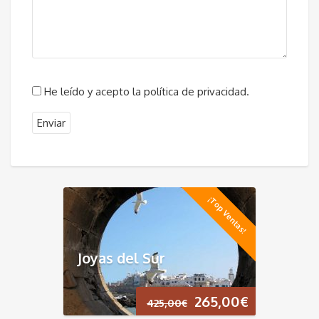
He leído y acepto la política de privacidad.
¡Top Ventas!
Joyas del Sur
El
El
265,00
€
425,00
€