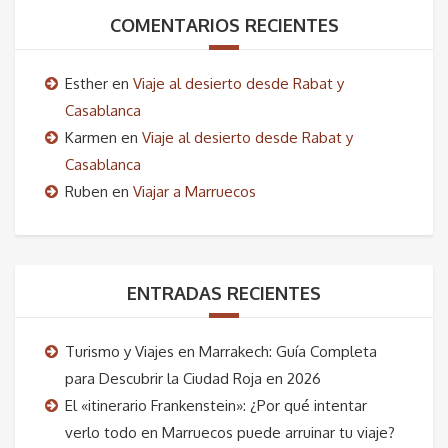
original
actual
COMENTARIOS RECIENTES
era:
es:
Esther
en
Viaje al desierto desde Rabat y
25,00€.
18,00€.
Casablanca
Karmen
en
Viaje al desierto desde Rabat y
Casablanca
Ruben
en
Viajar a Marruecos
ENTRADAS RECIENTES
Turismo y Viajes en Marrakech: Guía Completa
para Descubrir la Ciudad Roja en 2026
El «itinerario Frankenstein»: ¿Por qué intentar
verlo todo en Marruecos puede arruinar tu viaje?