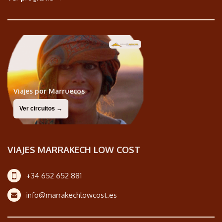
Viajes por Marruecos
Ver circuitos →
VIAJES MARRAKECH LOW COST
+34 652 652 881
info@marrakechlowcost.es