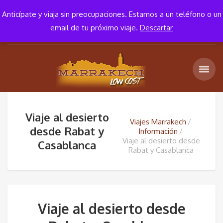
+34 652 652 881
10:00 – 18:00
Anticípate y viaja sin preocupaciones. Estamos a un teléfono o un
email de tu próximo viaje.
Descartar
Viaje al desierto
Viajes Marrakech
desde Rabat y
Información
Viaje al desierto desde
Casablanca
Rabat y Casablanca
Viaje al desierto desde