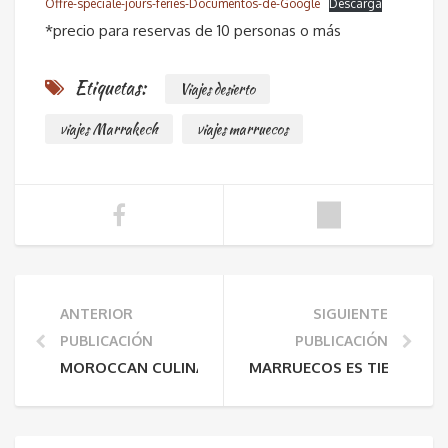
Offre-spéciale-jours-fériés-Documentos-de-Google
Descarga
*precio para reservas de 10 personas o más
Etiquetas:
Viajes desierto
viajes Marrakech
viajes marruecos
ANTERIOR
SIGUIENTE
PUBLICACIÓN
PUBLICACIÓN
MOROCCAN CULINARY ARTS MUSEUM
MARRUECOS ES TIEMPO DE 