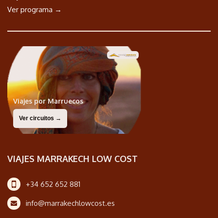
Ver programa →
Viajes por Marruecos
Ver circuitos →
VIAJES MARRAKECH LOW COST
+34 652 652 881
info@marrakechlowcost.es