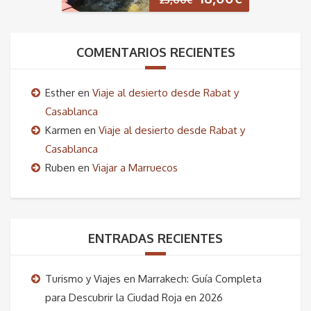
precio
precio
original
actual
COMENTARIOS RECIENTES
era:
es:
Esther
en
Viaje al desierto desde Rabat y
25,00€.
18,00€.
Casablanca
Karmen
en
Viaje al desierto desde Rabat y
Casablanca
Ruben
en
Viajar a Marruecos
ENTRADAS RECIENTES
Turismo y Viajes en Marrakech: Guía Completa
para Descubrir la Ciudad Roja en 2026