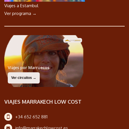
Viajes a Estambul
Ver programa →
Viajes por Marruecos
Ver circuitos →
VIAJES MARRAKECH LOW COST
+34 652 652 881
info@marrakechlowcost.es