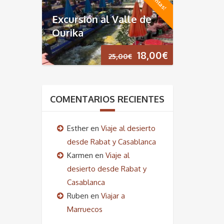
era:
es:
Excursión al Valle de
35,00€.
19,00€.
Ourika
El
El
18,00
€
25,00
€
precio
precio
original
actual
COMENTARIOS RECIENTES
era:
es:
Esther
en
Viaje al desierto
25,00€.
18,00€.
desde Rabat y Casablanca
Karmen
en
Viaje al
desierto desde Rabat y
Casablanca
Ruben
en
Viajar a
Marruecos