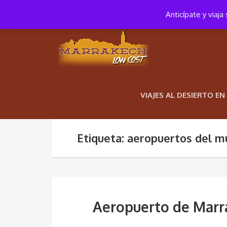
+34 652 652 881
10:00 – 18:00
Anticípate y viaj
VIAJES AL DESIERTO E
Etiqueta: aeropuertos del 
Aeropuerto de Marr