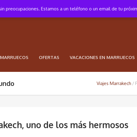
a sin preocupaciones. Estamos a un teléfono o un email de tu próxi
N MARRUECOS
OFERTAS
VACACIONES EN MARRUECOS
mundo
Viajes Marrakech
akech, uno de los más hermosos