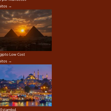
cuitos →
Egipto Low Cost
cuitos →
a Estambul