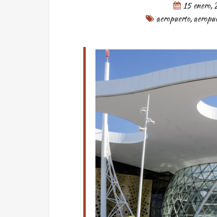
15 enero,
aeropuerto
,
aeropue