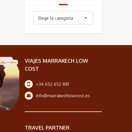
Categorías
Elegir la categoría
VIAJES MARRAKECH LOW
COST
+34 652 652 881
info@marrakechlowcost.es
TRAVEL PARTNER