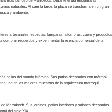
entro más famoso de Marruecos. Durante el día encontrarás
zumos naturales. Al caer la tarde, la plaza se transforma en un gran
música y ambiente.
talleres artesanales, especias, lámparas, alfombras, cuero y producto
ara comprar recuerdos y experimentar la esencia comercial de la
más bellas del mundo islámico. Sus patios decorados con mármol,
tan una de las mejores muestras de la arquitectura marroquí.
e Marrakech. Sus jardines, patios interiores y salones decorados
oquí del siglo XIX.