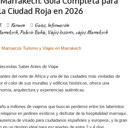
n Marrakech: Guía Completa para
la Ciudad Roja en 2026
6
Karmen
Guías
,
Información
arrakech
,
Palacio Bahia
,
Viajes desierto
,
viajes Marrakech
Necesitas Saber Antes de Viajar
ntes del norte de África y una de las ciudades más visitadas de
el color de sus murallas y edificios históricos, ofrece una
onomía, arquitectura y experiencias auténticas.
ño a millones de viajeros que buscan perderse entre los laberintos
relajarse en jardines exóticos y disfrutar de la hospitalidad marroquí.
ausencia de visado para ciudadanos españoles y europeos, y la gran
h en un destino ideal para escapadas de entre 2 y 4 días.