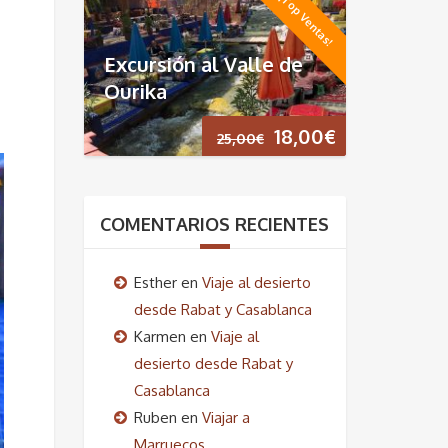
¡Top Ventas!
original
actual
era:
es:
Excursión al Valle de
35,00€.
19,00€.
Ourika
El
El
18,00
€
25,00
€
precio
precio
original
actual
COMENTARIOS RECIENTES
era:
es:
Esther
en
Viaje al desierto
25,00€.
18,00€.
desde Rabat y Casablanca
Karmen
en
Viaje al
desierto desde Rabat y
Casablanca
Ruben
en
Viajar a
Marruecos