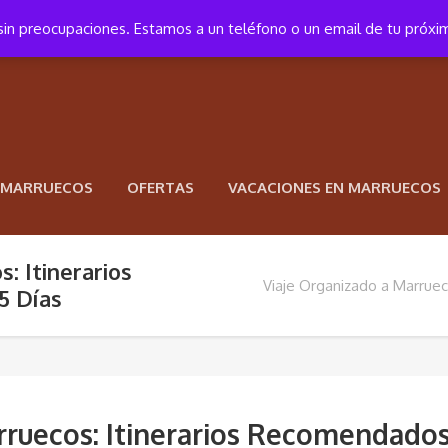
a sin preocupaciones. Estamos a un teléfono o un email de tu próxi
N MARRUECOS
OFERTAS
VACACIONES EN MARRUECOS
: Itinerarios
Viaje Organizado a Marruec
5 Días
rruecos: Itinerarios Recomendado