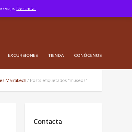
mo viaje.
Descartar
EXCURSIONES
TIENDA
CONÓCENOS
jes Marrakech
Posts etiquetados “museos”
H
Contacta