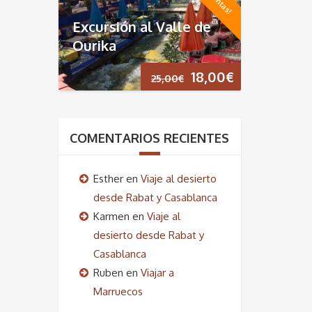
era:
es:
Excursión al Valle de
35,00€.
19,00€.
Ourika
El
El
18,00
€
25,00
€
precio
precio
original
actual
COMENTARIOS RECIENTES
era:
es:
Esther
en
Viaje al desierto
25,00€.
18,00€.
desde Rabat y Casablanca
Karmen
en
Viaje al
desierto desde Rabat y
Casablanca
Ruben
en
Viajar a
Marruecos