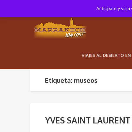
+34 652 652 881
10:00 – 18:00
Anticípate y viaj
VIAJES AL DESIERTO E
Etiqueta: museos
YVES SAINT LAURENT