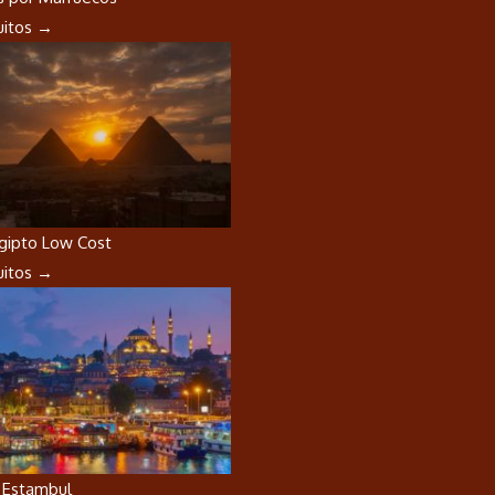
cuitos →
Egipto Low Cost
cuitos →
a Estambul