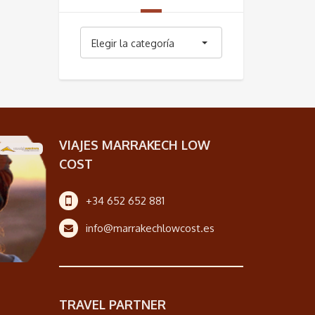
Categorías
Elegir la categoría
VIAJES MARRAKECH LOW
COST
+34 652 652 881
info@marrakechlowcost.es
TRAVEL PARTNER