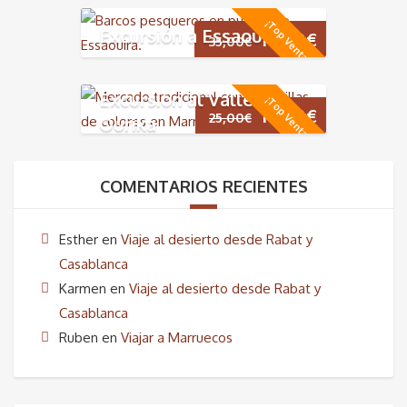
¡Top Ventas!
original
actual
Excursión a Essaouira
El
El
19,00
€
35,00
€
era:
es:
precio
precio
Excursión al Valle de
¡Top Ventas!
425,00€.
265,00€.
original
actual
El
El
18,00
€
25,00
€
Ourika
era:
es:
precio
precio
35,00€.
19,00€.
original
actual
COMENTARIOS RECIENTES
era:
es:
Esther
en
Viaje al desierto desde Rabat y
25,00€.
18,00€.
Casablanca
Karmen
en
Viaje al desierto desde Rabat y
Casablanca
Ruben
en
Viajar a Marruecos