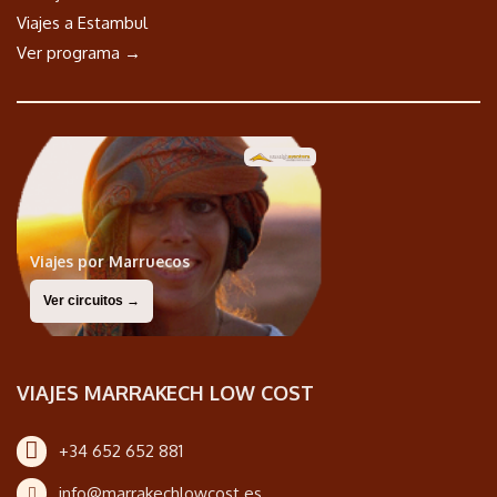
Viajes a Estambul
Ver programa →
Viajes por Marruecos
Ver circuitos →
VIAJES MARRAKECH LOW COST
+34 652 652 881
info@marrakechlowcost.es