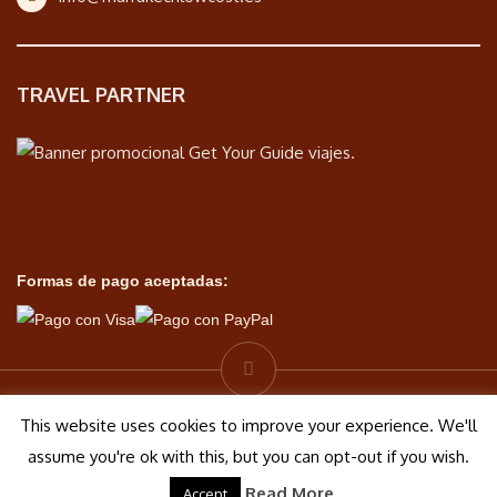
TRAVEL PARTNER
Formas de pago aceptadas:
© Marrakech Low Cost 2026| Diseño por
Puntoy
This website uses cookies to improve your experience. We'll
assume you're ok with this, but you can opt-out if you wish.
Aviso legal
Polí­tica de cookies
Read More
Accept