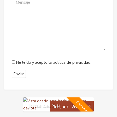
He leído y acepto la política de privacidad.
¡Top Ventas!
Joyas del Sur
El
El
265,00
€
425,00
€
precio
precio