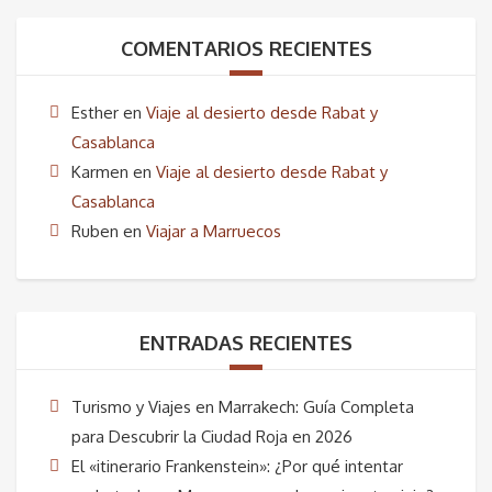
era:
es:
precio
precio
35,00€.
19,00€.
original
actual
COMENTARIOS RECIENTES
era:
es:
Esther
en
Viaje al desierto desde Rabat y
25,00€.
18,00€.
Casablanca
Karmen
en
Viaje al desierto desde Rabat y
Casablanca
Ruben
en
Viajar a Marruecos
ENTRADAS RECIENTES
Turismo y Viajes en Marrakech: Guía Completa
para Descubrir la Ciudad Roja en 2026
El «itinerario Frankenstein»: ¿Por qué intentar